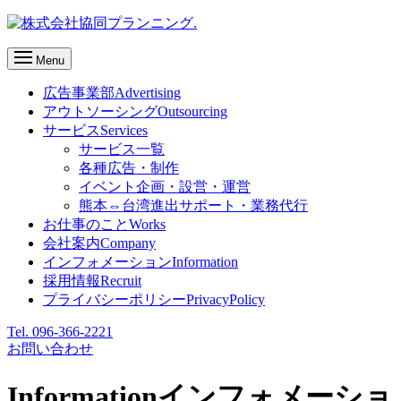
Menu
広告事業部
Advertising
アウトソーシング
Outsourcing
サービス
Services
サービス一覧
各種広告・制作
イベント企画・設営・運営
熊本⇔台湾進出サポート・業務代行
お仕事のこと
Works
会社案内
Company
インフォメーション
Information
採用情報
Recruit
プライバシーポリシー
PrivacyPolicy
Tel. 096-366-2221
お問い合わせ
Information
インフォメーショ