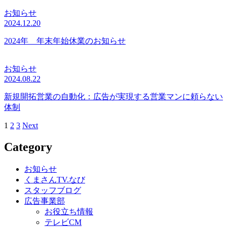
お知らせ
2024.12.20
2024年 年末年始休業のお知らせ
お知らせ
2024.08.22
新規開拓営業の自動化：広告が実現する営業マンに頼らない
体制
1
2
3
Next
投
稿
Category
の
お知らせ
ペ
くまさんTV.なび
スタッフブログ
ー
広告事業部
ジ
お役立ち情報
テレビCM
送