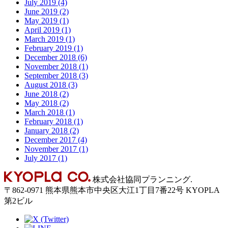
July 2019 (4)
June 2019 (2)
May 2019 (1)
April 2019 (1)
March 2019 (1)
February 2019 (1)
December 2018 (6)
November 2018 (1)
September 2018 (3)
August 2018 (3)
June 2018 (2)
May 2018 (2)
March 2018 (1)
February 2018 (1)
January 2018 (2)
December 2017 (4)
November 2017 (1)
July 2017 (1)
Back
株式会社協同プランニング.
to
〒
862-0971
熊本県
熊本市
中央区大江1丁目7番22号 KYOPLA
Top
第2ビル