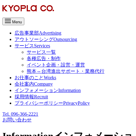
Menu
広告事業部
Advertising
アウトソーシング
Outsourcing
サービス
Services
サービス一覧
各種広告・制作
イベント企画・設営・運営
熊本⇔台湾進出サポート・業務代行
お仕事のこと
Works
会社案内
Company
インフォメーション
Information
採用情報
Recruit
プライバシーポリシー
PrivacyPolicy
Tel. 096-366-2221
お問い合わせ