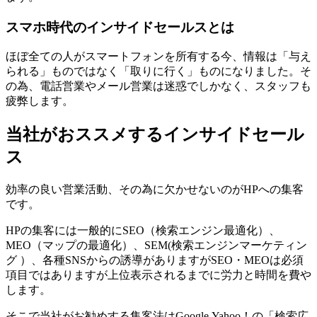
スマホ時代のインサイドセールスとは
ほぼ全ての人がスマートフォンを所有する今、情報は「与え
られる」ものではなく「取りに行く」ものになりました。そ
の為、電話営業やメール営業は迷惑でしかなく、スタッフも
疲弊します。
当社がおススメするインサイドセール
ス
効率の良い営業活動、その為に欠かせないのが
HP
への集客
です。
HP
の集客には一般的に
SEO
（検索エンジン最適化）、
MEO
（マップの最適化）、
SEM
(検索エンジンマーケティン
グ ）、各種
SNS
からの誘導がありますが
SEO
・
MEO
は必須
項目ではありますが上位表示されるまでに労力と時間を費や
します。
そこで当社がお勧めする集客法は
Google
,
Yahoo
！の「検索広