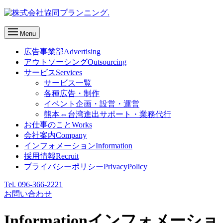
Menu
広告事業部
Advertising
アウトソーシング
Outsourcing
サービス
Services
サービス一覧
各種広告・制作
イベント企画・設営・運営
熊本⇔台湾進出サポート・業務代行
お仕事のこと
Works
会社案内
Company
インフォメーション
Information
採用情報
Recruit
プライバシーポリシー
PrivacyPolicy
Tel. 096-366-2221
お問い合わせ
Information
インフォメーショ