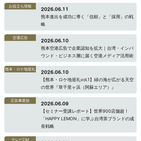
お役立ち情報
2026.06.11
熊本進出を成功に導く「信頼」と「採用」の戦
略
交通広告
2026.06.10
熊本空港広告で企業認知を拡大｜台湾・インバ
ウンド・ビジネス層に届く空港メディア活用術
熊本・ロケ地巡礼
2026.06.10
【熊本・ロケ地巡礼vol.1】緑の海が広がる天空
の世界『草千里ヶ浜（阿蘇エリア）』
広告事業部
2026.06.09
【セミナー受講レポート】世界900店舗超！
「HAPPY LEMON」に学ぶ台湾茶ブランドの成
長戦略
テレビCM