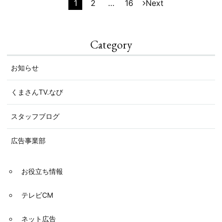
1
2
…
16
Next
投
稿
Category
の
ペー
お知らせ
ジ
くまさんTV.なび
送
スタッフブログ
り
広告事業部
お役立ち情報
テレビCM
ネット広告