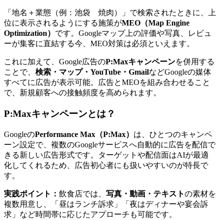
「地名＋業態（例：池袋 焼肉）」で検索されたときに、上
位に表示されるようにする施策が
MEO（Map Engine
Optimization）
です。Googleマップ上の評価や写真、レビュ
ーが集客に直結する今、MEO対策は必須といえます。
これに加えて、Google広告の
P:Maxキャンペーン
を併用する
ことで、
検索・マップ・YouTube・Gmail
などGoogleの媒体
すべてに広告が表示可能。広告とMEOを組み合わせること
で、新規顧客への接触頻度を高められます。
P:Maxキャンペーンとは？
Googleの
Performance Max（P:Max）
は、ひとつのキャンペ
ーン設定で、複数のGoogleサービスへ自動的に広告を配信で
きる新しい広告形式です。ターゲットや配信面はAIが最適
化してくれるため、広告初心者にも扱いやすいのが特長で
す。
実践ポイント：
飲食店では、
写真・動画・テキスト
の素材を
複数用意し、「昼はランチ訴求」「夜はディナーや宴会訴
求」など時間帯に応じたアプローチも可能です。