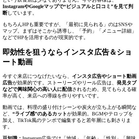
InstagramやGoogleマップで“ビジュアルと口コミ”を見て判
断
しています。
もちろんHPも重要ですが、「最初に見られる」のはSNSや
マップ。まずはそこから誘導し、「予約」「メニュー詳細」
などでHPを活用するのが現実的です。
即効性を狙うならインスタ広告＆ショ
ート動画
今すぐ来店につなげたいなら、
インスタ広告やショート動画
広告
が効果的です。ストーリーズやリール広告は、
発見タブ
などで興味関心の高い人に配信
されるため、見てもらえる確
率が高く、来店への導線を作りやすいです。
動画では、料理の盛り付けシーンや炭火が立ち上がる瞬間な
ど、
“ライブ感”のあるカット
が効果的。BGMやテロップを
加え、TikTok風のテンポで編集すると若年層にも刺さりま
す。
豆知識：
Instagram広告では「地域」「年齢」「性別」「興味