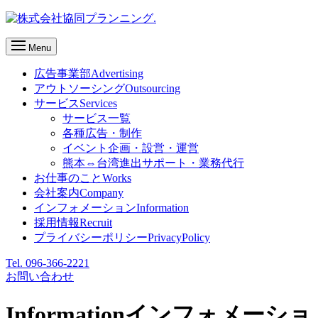
Menu
広告事業部
Advertising
アウトソーシング
Outsourcing
サービス
Services
サービス一覧
各種広告・制作
イベント企画・設営・運営
熊本⇔台湾進出サポート・業務代行
お仕事のこと
Works
会社案内
Company
インフォメーション
Information
採用情報
Recruit
プライバシーポリシー
PrivacyPolicy
Tel. 096-366-2221
お問い合わせ
Information
インフォメーショ