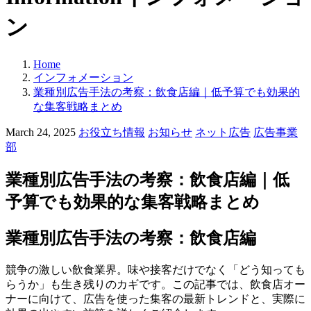
ン
Home
インフォメーション
業種別広告手法の考察：飲食店編｜低予算でも効果的
な集客戦略まとめ
カ
March 24, 2025
お役立ち情報
お知らせ
ネット広告
広告事業
テ
部
ゴ
リ
業種別広告手法の考察：飲食店編｜低
ー:
予算でも効果的な集客戦略まとめ
業種別広告手法の考察：飲食店編
競争の激しい飲食業界。味や接客だけでなく「どう知っても
らうか」も生き残りのカギです。この記事では、飲食店オー
ナーに向けて、広告を使った集客の最新トレンドと、実際に