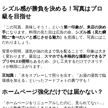
シズル感が勝負を決める！写真はプロ
級を目指せ
「この写真、美味しそう！」という
第一印象が、来店の決め
手
になります。料理の見た目は広告の命。
シズル感（見た瞬
間に“食べたい”と感じさせる魅力）
を意識して、写真にはこ
だわりましょう。
背景や照明、湯気や油の光まで気を配ることで、印象は大き
く変わります。最近は、
スマホでも本格的な撮影ができるア
プリやLED照明
もあるため、少し工夫するだけでクオリテ
ィが格段に上がります。
豆知識：
「水をスプレーして照りを出す」「お湯の湯気で臨
場感を加える」といったフードフォトの裏ワザも！
ホームページ強化だけでは届かない？
「ホームページをリニューアルしたのに、見られてない…」
という飲食店は少なくありません。今やお客様は、