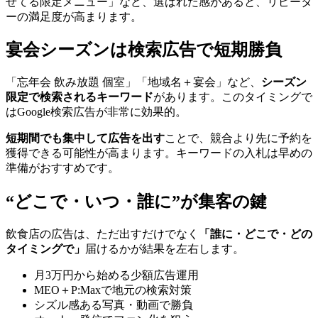
せてる限定メニュー」など、選ばれた感があると、リピータ
ーの満足度が高まります。
宴会シーズンは検索広告で短期勝負
「忘年会 飲み放題 個室」「地域名＋宴会」など、
シーズン
限定で検索されるキーワード
があります。このタイミングで
はGoogle検索広告が非常に効果的。
短期間でも集中して広告を出す
ことで、競合より先に予約を
獲得できる可能性が高まります。キーワードの入札は早めの
準備がおすすめです。
“どこで・いつ・誰に”が集客の鍵
飲食店の広告は、ただ出すだけでなく
「誰に・どこで・どの
タイミングで」
届けるかが結果を左右します。
月3万円から始める少額広告運用
MEO＋P:Maxで地元の検索対策
シズル感ある写真・動画で勝負