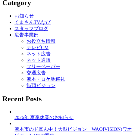
Category
ナ
ビ
お知らせ
くまさんTV.なび
ゲ
スタッフブログ
ー
広告事業部
お役立ち情報
シ
テレビCM
ョ
ネット広告
ネット通販
ン
フリーペーパー
交通広告
熊本・ロケ地巡礼
街頭ビジョン
Recent Posts
2026年 夏季休業のお知らせ
熊本市のド真ん中！大型ビジョン WAO!VISION(ワオ