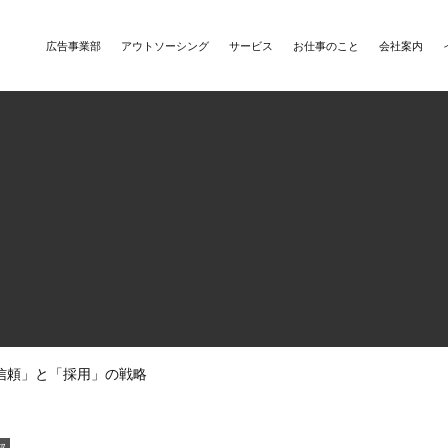
広告事業部
アウトソーシング
サービス
お仕事のこと
会社案内
信頼」と「採用」の戦略