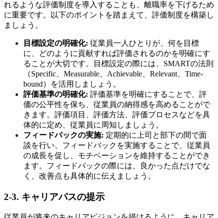
れるような評価制度を導入することも、離職率を下げるため
に重要です。以下のポイントを踏まえて、評価制度を構築し
ましょう。
目標設定の明確化:
従業員一人ひとりが、何を目標
に、どのように貢献すれば評価されるのかを明確にす
ることが大切です。目標設定の際には、SMARTの法則
（Specific、Measurable、Achievable、Relevant、Time-
bound）を活用しましょう。
評価基準の明確化:
評価基準を明確にすることで、評
価の公平性を保ち、従業員の納得感を高めることがで
きます。評価項目、評価方法、評価プロセスなどを具
体的に定め、従業員に周知しましょう。
フィードバックの実施:
定期的に上司と部下の間で面
談を行い、フィードバックを実施することで、従業員
の成長を促し、モチベーションを維持することができ
ます。フィードバックの際には、良かった点だけでな
く、改善点も具体的に伝えましょう。
2-3. キャリアパスの提示
従業員が将来のキャリアビジョンを描けるように、キャリア