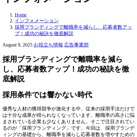
Home
インフォメーション
採用ブランディングで離職率を減らし、応募者数アッ
プ！成功の秘訣を徹底解説
カ
August 9, 2025
お役立ち情報
広告事業部
テ
ゴ
採用ブランディングで離職率を減ら
リ
し、応募者数アップ！成功の秘訣を徹
ー:
底解説
採用条件では響かない時代
優秀な人材の獲得競争が激化する中、従来の採用手法だけで
は十分な成果が得られなくなっています。離職率の高さに悩
まされている企業も少なくありません。そこで注目されてい
るのが「採用ブランディング」です。今回は、採用ブランデ
ィングの基礎から、離職率を減らし応募者数を増やすための