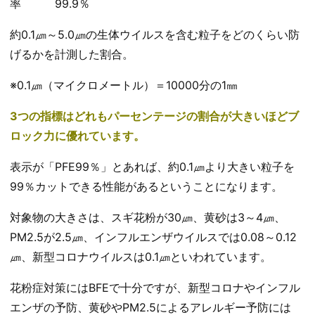
率 99.9％
約0.1㎛～5.0㎛の生体ウイルスを含む粒子をどのくらい防
げるかを計測した割合。
※0.1㎛（マイクロメートル）＝10000分の1㎜
3つの指標はどれもパーセンテージの割合が大きいほどブ
ロック力に優れています。
表示が「PFE99％」とあれば、約0.1㎛より大きい粒子を
99％カットできる性能があるということになります。
対象物の大きさは、スギ花粉が30㎛、黄砂は3～4㎛、
PM2.5が2.5㎛、インフルエンザウイルスでは0.08～0.12
㎛、新型コロナウイルスは0.1㎛といわれています。
花粉症対策にはBFEで十分ですが、新型コロナやインフル
エンザの予防、黄砂やPM2.5によるアレルギー予防には