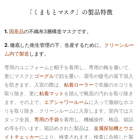
「くまもとマスク」の製品特徴
1.
国産品
の不織布3層構造マスクです。
2.
徹底した衛生管理の下、生産するために、
クリーンルー
ム内で製造
します。
専用のユニフォームと帽子を着用し、専用の靴を履いて、
更にマスクと
ゴーグル
で顔を覆い、眉毛や睫毛の落下混入
を防ぎます。入室の際は、
粘着ローラー
で衣服のホコリを
取り除き、更に
粘着マット
を踏んで靴底の汚れを取り除き
ます。その上で、
エアシャワールーム
に入って微細なホコ
リを取り除き、クリーンルームに入室します。室内ではス
タッフ全員、
専用の手袋
を着用し、機械操作、検品、箱詰
め等を行います。箱詰めされた製品は、
金属探知機とウエ
イトチェッカー
により、検査されます。検査に合格した製