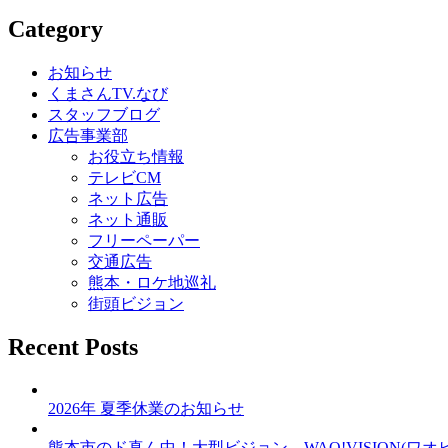
稿
Category
ナ
ビ
お知らせ
くまさんTV.なび
ゲ
スタッフブログ
ー
広告事業部
お役立ち情報
シ
テレビCM
ョ
ネット広告
ネット通販
ン
フリーペーパー
交通広告
熊本・ロケ地巡礼
街頭ビジョン
Recent Posts
2026年 夏季休業のお知らせ
熊本市のド真ん中！大型ビジョン WAO!VISION(ワオ