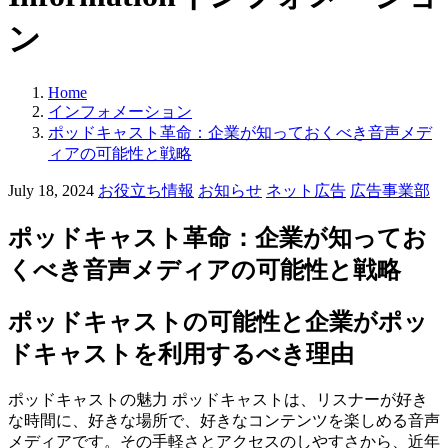
ン
Home
インフォメーション
ポッドキャスト革命：企業が知っておくべき音声メデ
ィアの可能性と戦略
カ
July 18, 2024
お役立ち情報
お知らせ
ネット広告
広告事業部
テ
ゴ
ポッドキャスト革命：企業が知ってお
リ
くべき音声メディアの可能性と戦略
ー:
ポッドキャストの可能性と企業がポッ
ドキャストを利用するべき理由
ポッドキャストの魅力 ポッドキャストは、リスナーが好き
な時間に、好きな場所で、好きなコンテンツを楽しめる音声
メディアです。その手軽さとアクセスのしやすさから、近年