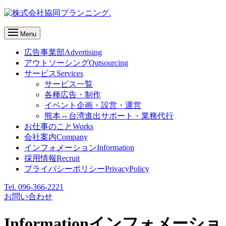
Menu
広告事業部
Advertising
アウトソーシング
Outsourcing
サービス
Services
サービス一覧
各種広告・制作
イベント企画・設営・運営
熊本⇔台湾進出サポート・業務代行
お仕事のこと
Works
会社案内
Company
インフォメーション
Information
採用情報
Recruit
プライバシーポリシー
PrivacyPolicy
Tel. 096-366-2221
お問い合わせ
Information
インフォメーショ