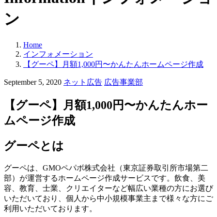
ン
Home
インフォメーション
【グーペ】月額1,000円〜かんたんホームページ作成
カ
September 5, 2020
ネット広告
広告事業部
テ
ゴ
【グーペ】月額1,000円〜かんたんホー
リ
ムページ作成
ー:
グーペとは
グーペは、
GMO
ペパボ株式会社（東京証券取引所市場第二
部）が運営するホームページ作成サービスです。
飲食、美
容、教育、士業、クリエイターなど幅広い業種の方にお選び
いただいており、個人から中小規模事業主まで様々な方にご
利用いただいております。