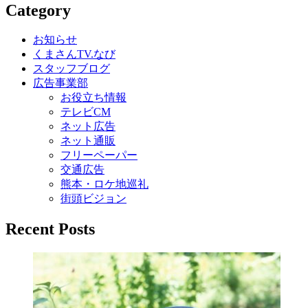
Category
ナ
ビ
お知らせ
くまさんTV.なび
ゲ
スタッフブログ
ー
広告事業部
お役立ち情報
シ
テレビCM
ョ
ネット広告
ネット通販
ン
フリーペーパー
交通広告
熊本・ロケ地巡礼
街頭ビジョン
Recent Posts