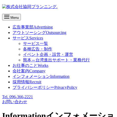
Menu
広告事業部
Advertising
アウトソーシング
Outsourcing
サービス
Services
サービス一覧
各種広告・制作
イベント企画・設営・運営
熊本⇔台湾進出サポート・業務代行
お仕事のこと
Works
会社案内
Company
インフォメーション
Information
採用情報
Recruit
プライバシーポリシー
PrivacyPolicy
Tel. 096-366-2221
お問い合わせ
Information
インフォメーショ