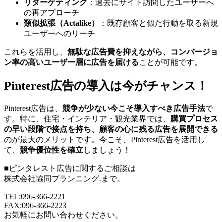
リターゲティング
：過去にサイト訪問したユーザーへ
の再アプローチ
類似拡張（Actalike）
：既存顧客と似た行動を取る新規
ユーザーへのリーチ
これらを活用し、
無駄な広告費を抑えながら、コンバージョ
ン率の高いユーザー層に広告を届ける
ことが可能です。
Pinterest広告の導入は今がチャンス！
Pinterest広告は、
競争が少ない今こそ導入すべき広告手法
で
す。特に、住宅・インテリア・観光業界では、
購買プロセス
の早い段階で接点を持ち、顧客の心に残る広告を展開できる
のが最大のメリットです。今こそ、Pinterest広告を活用し
て、
競争優位性を確立
しましょう！
■ピンタレスト広告に関するご相談は
株式会社協同プランニング.まで。
TEL:096-366-2221
FAX:096-366-2223
お気軽にお問い合わせください。