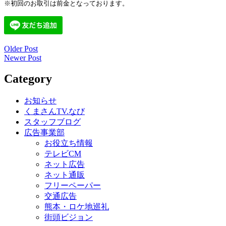
※初回のお取引は前金となっております。
Older Post
投
Newer Post
稿
Category
ナ
ビ
お知らせ
くまさんTV.なび
ゲ
スタッフブログ
ー
広告事業部
お役立ち情報
シ
テレビCM
ョ
ネット広告
ネット通販
ン
フリーペーパー
交通広告
熊本・ロケ地巡礼
街頭ビジョン