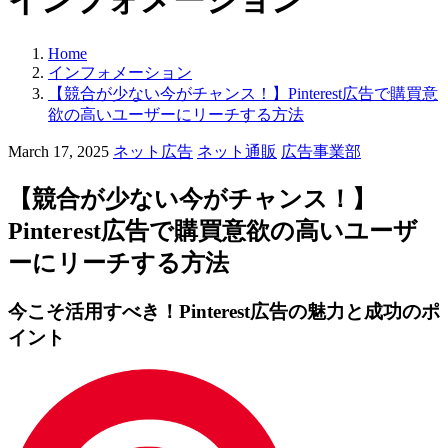
インフォメーション
Home
インフォメーション
【競合が少ない今がチャンス！】Pinterest広告で購買意
欲の高いユーザーにリーチする方法
カ
March 17, 2025
ネット広告
ネット通販
広告事業部
テ
ゴ
【競合が少ない今がチャンス！】
リ
Pinterest広告で購買意欲の高いユーザ
ー:
ーにリーチする方法
今こそ活用すべき！Pinterest広告の魅力と成功のポ
イント