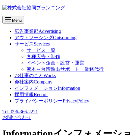
Menu
広告事業部
Advertising
アウトソーシング
Outsourcing
サービス
Services
サービス一覧
各種広告・制作
イベント企画・設営・運営
熊本⇔台湾進出サポート・業務代行
お仕事のこと
Works
会社案内
Company
インフォメーション
Information
採用情報
Recruit
プライバシーポリシー
PrivacyPolicy
Tel. 096-366-2221
お問い合わせ
Information
インフォメーショ