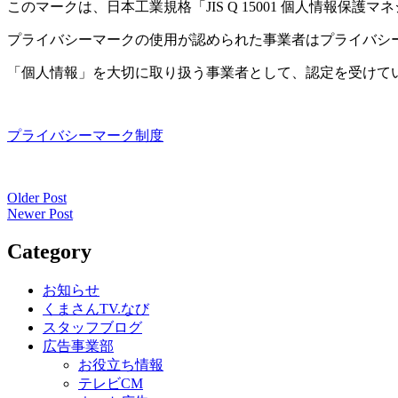
このマークは、日本工業規格「JIS Q 15001 個人情報
プライバシーマークの使用が認められた事業者はプライバシ
「個人情報」を大切に取り扱う事業者として、認定を受けて
プライバシーマーク制度
Older Post
投
Newer Post
稿
Category
ナ
ビ
お知らせ
くまさんTV.なび
ゲ
スタッフブログ
ー
広告事業部
お役立ち情報
シ
テレビCM