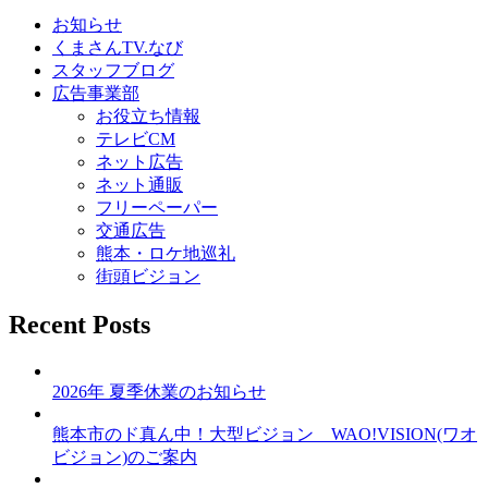
ビ
お知らせ
くまさんTV.なび
ゲ
スタッフブログ
ー
広告事業部
お役立ち情報
シ
テレビCM
ョ
ネット広告
ネット通販
ン
フリーペーパー
交通広告
熊本・ロケ地巡礼
街頭ビジョン
Recent Posts
2026年 夏季休業のお知らせ
熊本市のド真ん中！大型ビジョン WAO!VISION(ワオ
ビジョン)のご案内