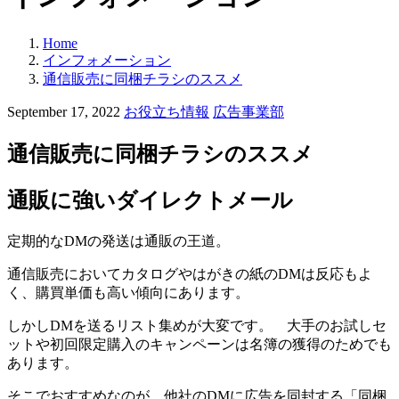
Home
インフォメーション
通信販売に同梱チラシのススメ
カ
September 17, 2022
お役立ち情報
広告事業部
テ
ゴ
通信販売に同梱チラシのススメ
リ
ー:
通販に強いダイレクトメール
定期的なDMの発送は通販の王道。
通信販売においてカタログやはがきの紙のDMは反応もよ
く、購買単価も高い傾向にあります。
しかしDMを送るリスト集めが大変です。 大手のお試しセ
ットや初回限定購入のキャンペーンは名簿の獲得のためでも
あります。
そこでおすすめなのが、他社のDMに広告を同封する「同梱