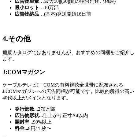
広告物重量
…最大50g(50g超の場合別途ご相談)
最小ロット
…10万部
広告物納品
…(基本)発送開始16日前
4.その他
通販カタログではありませんが、おすすめの同梱をご紹介し
ます。
J:COMマガジン
ケーブルテレビJ：COMの有料視聴全世帯に配布される
J:COMマガジンへの広告同梱が可能です。比較的所得の高い
40代以上がメインとなります。
発行部数
...
270万部
広告物形状...
仕上がり正寸A4以内
開封率...
90%以上
料金...
8円/１枚〜